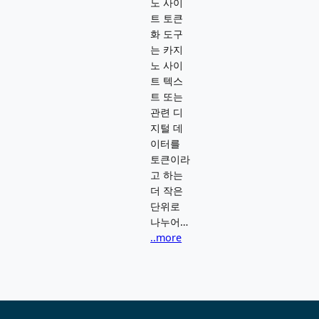
노 사이
트 토큰
화 도구
는 카지
노 사이
트 텍스
트 또는
관련 디
지털 데
이터를
토큰이라
고 하는
더 작은
단위로
나누어…
..more