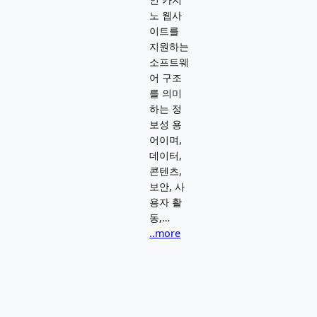
노 웹사
이트를
지원하는
소프트웨
어 구조
를 의미
하는 정
보성 용
어이며,
데이터,
콘텐츠,
보안, 사
용자 활
동,…
..more