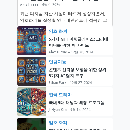
화폐 활용법
Alex Turner – 4월 6, 2026
최근 디지털 자산 시장이 빠르게 성장하면서,
암호화폐를 실생활 엔터테인먼트에 접목한 코
인카지노가 전례 없는 호황을 누리고 있습니다.
암호 화폐
과거에는 비트코인을 단순한 결제 수단 중 하나
5가지 NFT 마켓플레이스: 크리에
로만 지원하는 수준에 그쳤다면, 이제는 플랫폼
이터를 위한 퀵 가이드
의 뼈대 자체를 블록체인으로 구축한 진정한 의
Alex Turner – 12월 30, 2024
미의
암호화폐
카지노가 웹 3.0 시대의 핵심…
인공지능
콘텐츠 신뢰성 보장을 위한 상위
5가지 AI 탐지 도구
Ethan Park – 10월 27, 2024
한국 드라마
국내 5대 채널과 해당 프로그램
Ji Hyun Kim – 9월 14, 2024
암호 화폐