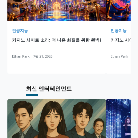
인공지능
인공지능
카지노 사이트 소라: 더 나은 화질을 위한 완벽한 가이드
카지노 사이트 
Ethan Park – 7월 21, 2026
Ethan Park – 7월 
최신 엔터테인먼트