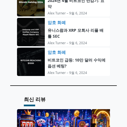
2024년 4월 비트코인 반감기: 요
약
Alex Turner – 9월 6, 2024
암호 화폐
유니스왑과 XRP 모회사 리플 배
틀 SEC
Alex Turner – 9월 6, 2024
암호 화폐
비트코인 급등: 10만 달러 수익에
옵션 베팅?
Alex Turner – 9월 6, 2024
최신 리뷰