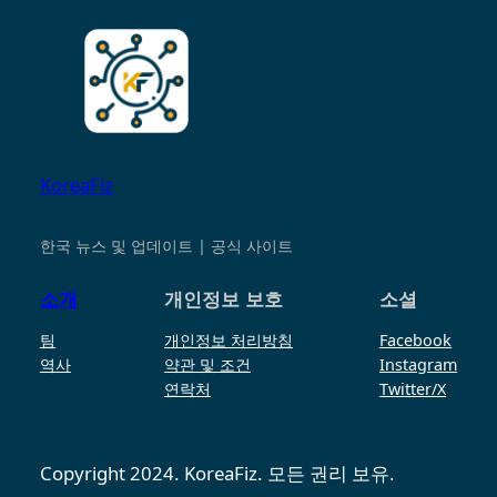
KoreaFiz
한국 뉴스 및 업데이트 | 공식 사이트
소개
개인정보 보호
소셜
팀
개인정보 처리방침
Facebook
역사
약관 및 조건
Instagram
연락처
Twitter/X
Copyright 2024. KoreaFiz. 모든 권리 보유.