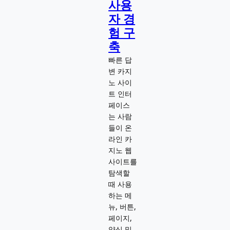
사용
자 경
험 구
축
빠른 답
변 카지
노 사이
트 인터
페이스
는 사람
들이 온
라인 카
지노 웹
사이트를
탐색할
때 사용
하는 메
뉴, 버튼,
페이지,
양식 및