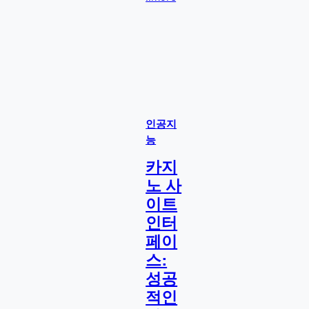
인공지
능
카지
노 사
이트
인터
페이
스:
성공
적인