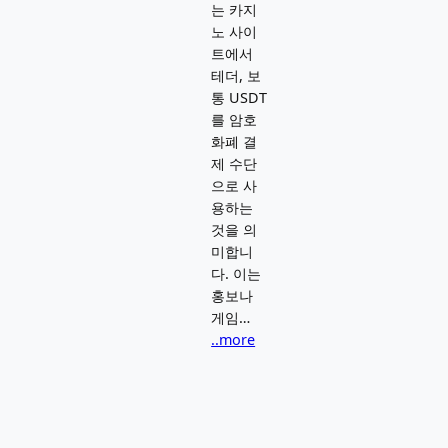
는 카지
노 사이
트에서
테더, 보
통 USDT
를 암호
화폐 결
제 수단
으로 사
용하는
것을 의
미합니
다. 이는
홍보나
게임…
..more