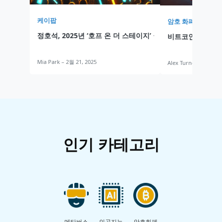
케이팝
암호 화폐
정호석, 2025년 ‘호프 온 더 스테이지’ 월드 투어 발표
비트코인 하락으로
Mia Park – 2월 21, 2025
Alex Turner – 12월 27
인기 카테고리
메타버스
인공지능
암호화폐