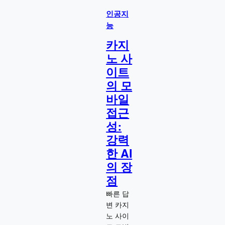
인공지
능
카지
노 사
이트
의 모
바일
접근
성:
강력
한 AI
의 장
점
빠른 답
변 카지
노 사이